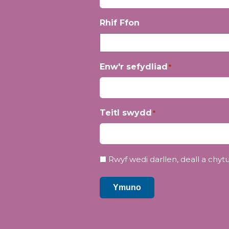
Yn
Rhif Ffon
gyntaf
Enw'r sefydliad
*
Teitl swydd
*
Preifatrwydd
Rwyf wedi darllen, deall a chytun
*
Ymuno