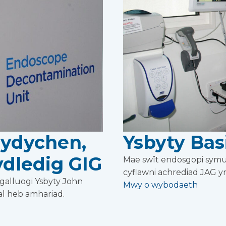
hydychen,
Ysbyty Ba
dledig GIG
Mae swît endosgopi symud
cyflawni achrediad JAG y
galluogi Ysbyty John
Mwy o wybodaeth
ial heb amhariad.