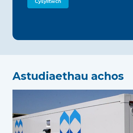
Cysylltwch
Astudiaethau achos