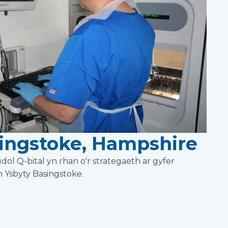
singstoke, Hampshire
ol Q-bital yn rhan o'r strategaeth ar gyfer
n Ysbyty Basingstoke.