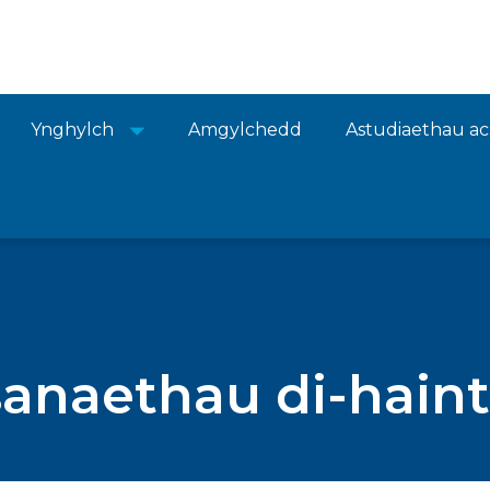
Ynghylch
Amgylchedd
Astudiaethau a
naethau di-haint