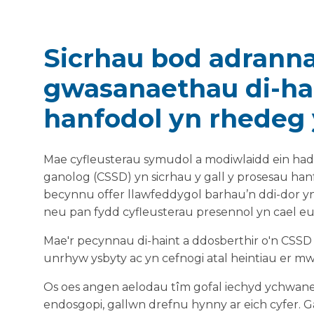
Sicrhau bod adrann
gwasanaethau di-ha
hanfodol yn rhedeg
Mae cyfleusterau symudol a modiwlaidd ein had
ganolog (CSSD) yn sicrhau y gall y prosesau hanfo
becynnu offer llawfeddygol barhau’n ddi-dor 
neu pan fydd cyfleusterau presennol yn cael eu 
Mae'r pecynnau di-haint a ddosberthir o'n CSSD
unrhyw ysbyty ac yn cefnogi atal heintiau er mw
Os oes angen aelodau tîm gofal iechyd ychwaneg
endosgopi, gallwn drefnu hynny ar eich cyfer. 