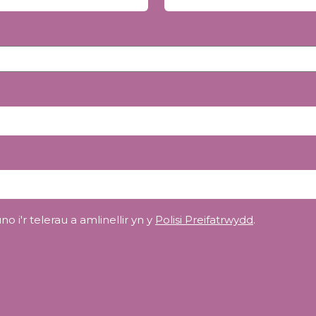
o i'r telerau a amlinellir yn y
Polisi Preifatrwydd
.