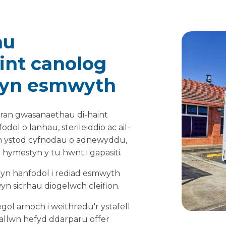
au
int canolog
 yn esmwyth
ran gwasanaethau di-haint
dol o lanhau, sterileiddio ac ail-
yn ystod cyfnodau o adnewyddu,
hymestyn y tu hwnt i gapasiti.
 yn hanfodol i rediad esmwyth
yn sicrhau diogelwch cleifion.
ol arnoch i weithredu'r ystafell
Gallwn hefyd ddarparu offer