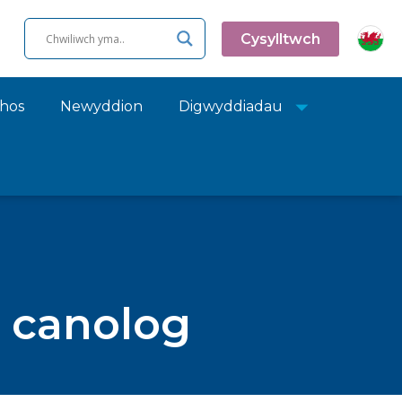
Cysylltwch
chos
Newyddion
Digwyddiadau
 canolog