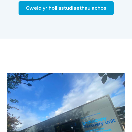
Gweld yr holl astudiaethau achos