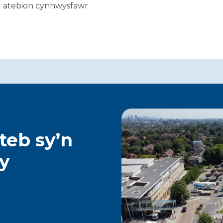
ig atebion cynhwysfawr.
ateb sy’n
ty