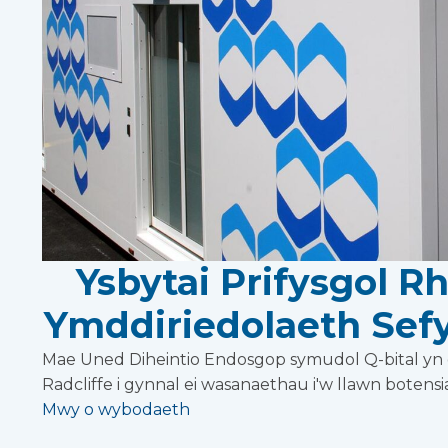
Ysbytai Prifysgol R
Ymddiriedolaeth Sefy
Mae Uned Diheintio Endosgop symudol Q-bital yn 
Radcliffe i gynnal ei wasanaethau i'w llawn botens
Mwy o wybodaeth