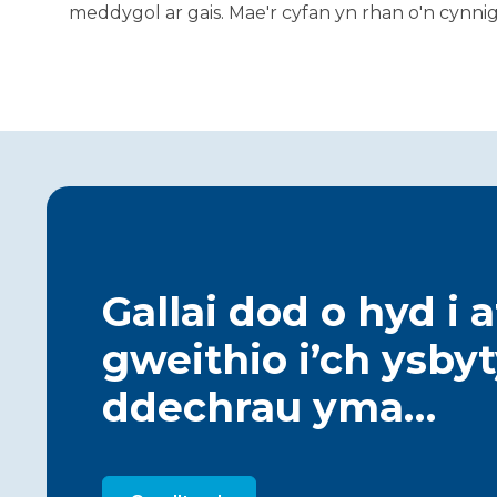
meddygol ar gais. Mae'r cyfan yn rhan o'n cynn
Gallai dod o hyd i 
gweithio i’ch ysby
ddechrau yma…