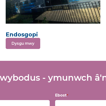
Endosgopi
Dysgu mwy
wybodus - ymunwch â'n 
Ebost
*