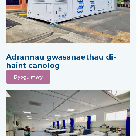
Adrannau gwasanaethau di-
haint canolog
Dysgu mwy