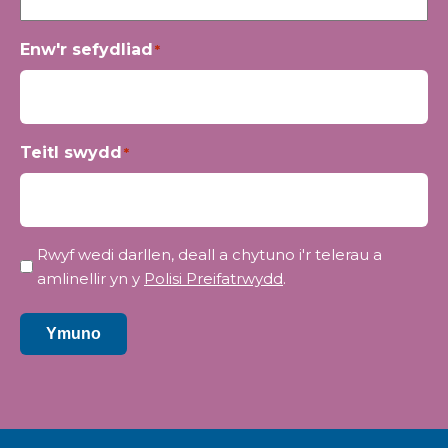
Enw'r sefydliad
*
Teitl swydd
*
Preifatrwydd
Rwyf wedi darllen, deall a chytuno i'r telerau a
*
amlinellir yn y
Polisi Preifatrwydd
.
Ymuno