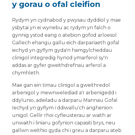
y gorau o ofal cleifion
Rydym yn cydnabod y pwysau dyddiol y mae
ysbytai yn ei wynebu ac rydym yn falch o
gynnig ystod eang o atebion gofod arloesol.
Gallech ehangu gallu eich darpariaeth gofal
iechyd yn gyflym gyda'n hamgylcheddau
clinigol integredig hynod ymarferol sy'n
addas ar gyfer gweithdrefnau arferol a
chymhleth.
Mae gan ein timau clinigol a gweithredol
arbenigol y mewnwelediad a'r arbenigedd i
ddylunio, adeiladu a darparu Mannau Gofal
Iechyd yn gyflym i ddiwallu'ch anghenion
unigol. Gellir rhoi cyfleusterau ar waith ar
unwaith i liniaru gofynion capasiti brys, neu
gallwn weithio gyda chi i greu a darparu ateb