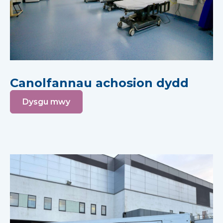
Canolfannau achosion dydd
Dysgu mwy