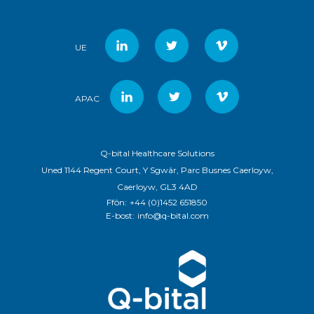
UE
APAC
Q-bital Healthcare Solutions
Uned 1144 Regent Court, Y Sgwâr, Parc Busnes Caerloyw,
Caerloyw, GL3 4AD
Ffôn:
+44 (0)1452 651850
E-bost:
info@q-bital.com