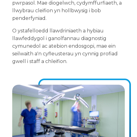
pwrpasol. Mae diogelwch, cydymffurfiaeth, a
llwybrau cleifion yn hollbwysig i bob
penderfyniad.
O ystafelloedd llawdriniaeth a hybiau
llawfeddygol i ganolfannau diagnostig
cymunedol ac atebion endosgopi, mae ein
seilwaith a'n cyfleusterau yn cynnig profiad
gwell i staff a chleifion.