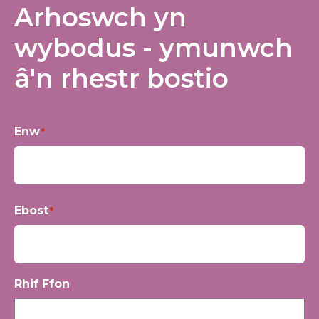
Arhoswch yn
wybodus - ymunwch
â'n rhestr bostio
Enw
*
Yn
Ebost
*
gyntaf
Rhif Ffon