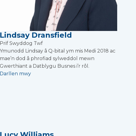
Lindsay Dransfield
Prif Swyddog Twf
Ymunodd Lindsay â Q-bital ym mis Medi 2018 ac
mae’n dod â phrofiad sylweddol mewn
Gwerthiant a Datblygu Busnes i’r rôl.
Darllen mwy
Lucy Williams