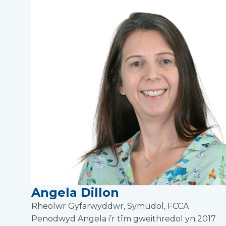
Angela Dillon
Rheolwr Gyfarwyddwr, Symudol, FCCA
Penodwyd Angela i’r tîm gweithredol yn 2017