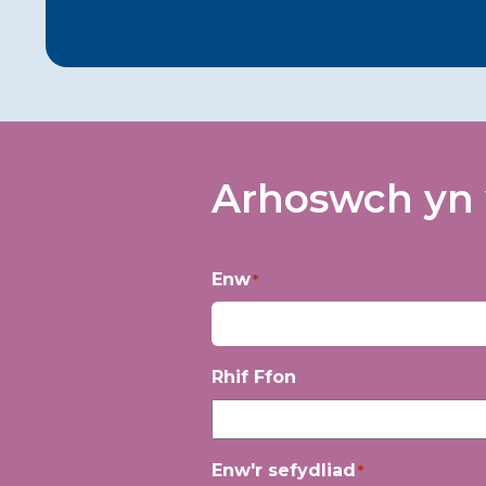
Arhoswch yn 
Enw
*
Yn
Rhif Ffon
gyntaf
Enw'r sefydliad
*