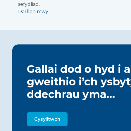
sefydliad.
Darllen mwy
Gallai dod o hyd i 
gweithio i’ch ysby
ddechrau yma…
Cysylltwch