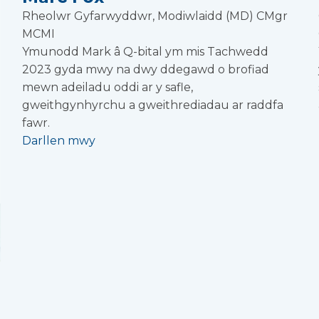
Rheolwr Gyfarwyddwr, Modiwlaidd (MD) CMgr
MCMI
Ymunodd Mark â Q-bital ym mis Tachwedd
2023 gyda mwy na dwy ddegawd o brofiad
mewn adeiladu oddi ar y safle,
gweithgynhyrchu a gweithrediadau ar raddfa
fawr.
Darllen mwy