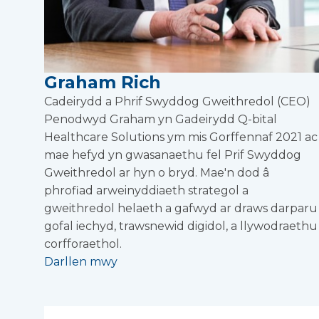
Graham Rich
Cadeirydd a Phrif Swyddog Gweithredol (CEO)
Penodwyd Graham yn Gadeirydd Q-bital
Healthcare Solutions ym mis Gorffennaf 2021 ac
mae hefyd yn gwasanaethu fel Prif Swyddog
Gweithredol ar hyn o bryd. Mae'n dod â
phrofiad arweinyddiaeth strategol a
gweithredol helaeth a gafwyd ar draws darparu
gofal iechyd, trawsnewid digidol, a llywodraethu
corfforaethol.
Darllen mwy