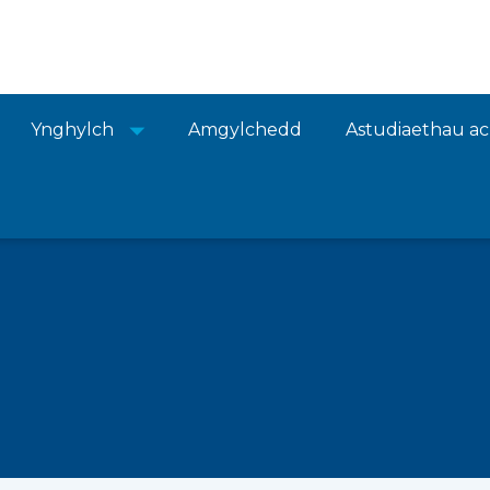
Ynghylch
Amgylchedd
Astudiaethau a