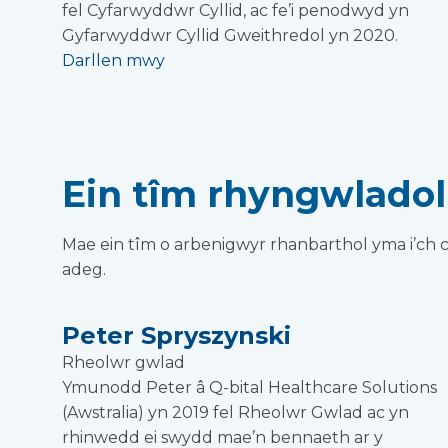
fel Cyfarwyddwr Cyllid, ac fe’i penodwyd yn
Gyfarwyddwr Cyllid Gweithredol yn 2020.
Darllen mwy
Ein tîm rhyngwladol
Mae ein tîm o arbenigwyr rhanbarthol yma i’ch 
adeg.
Peter Spryszynski
Rheolwr gwlad
Ymunodd Peter â Q-bital Healthcare Solutions
(Awstralia) yn 2019 fel Rheolwr Gwlad ac yn
rhinwedd ei swydd mae’n bennaeth ar y