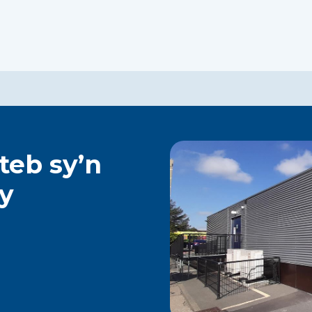
ateb sy’n
ty