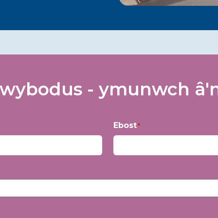
wybodus - ymunwch â'n 
Ebost
*