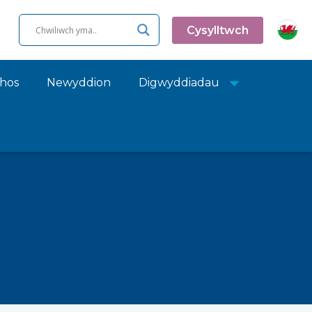
Cysylltwch
chos
Newyddion
Digwyddiadau