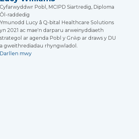
Cyfarwyddwr Pobl, MCIPD Siartredig, Diploma
Ôl-raddedig
Ymunodd Lucy â Q-bital Healthcare Solutions
yn 2021 ac mae'n darparu arweinyddiaeth
strategol ar agenda Pobl y Grŵp ar draws y DU
a gweithrediadau rhyngwladol.
Darllen mwy