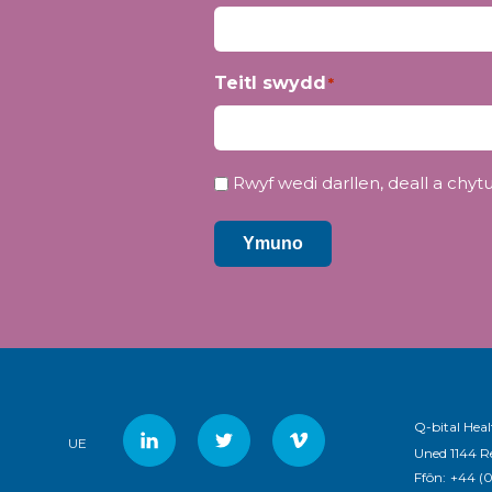
Teitl swydd
*
Preifatrwydd
Rwyf wedi darllen, deall a chytun
*
Ymuno
Q-bital Heal
UE
Uned 1144 R
Ffôn:
+44 (0