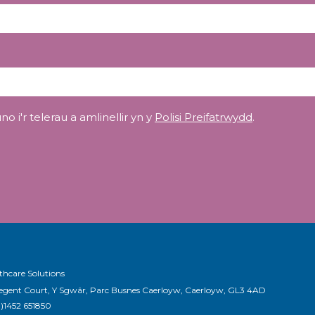
o i'r telerau a amlinellir yn y
Polisi Preifatrwydd
.
thcare Solutions
egent Court, Y Sgwâr, Parc Busnes Caerloyw, Caerloyw, GL3 4AD
)1452 651850