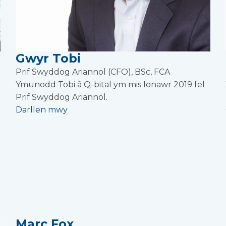
Gwyr Tobi
Prif Swyddog Ariannol (CFO), BSc, FCA
Ymunodd Tobi â Q-bital ym mis Ionawr 2019 fel
Prif Swyddog Ariannol.
Darllen mwy
Marc Fox