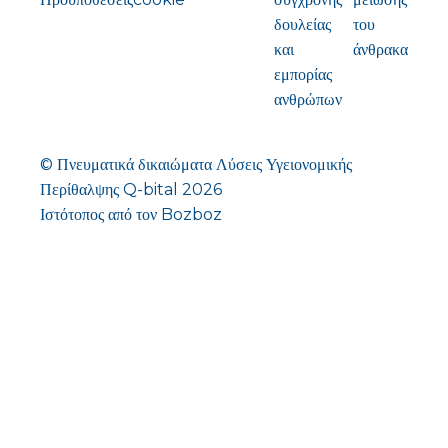
δουλείας
του
και
άνθρακα
εμπορίας
ανθρώπων
© Πνευματικά δικαιώματα
Λύσεις Υγειονομικής
Περίθαλψης Q-bital 2026
Ιστότοπος από τον Bozboz