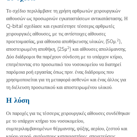
Το σχέδιο περιλάμβανε τη χρήση αρθρωτών χειρουργικών
αιθουσών ως προσωρινών εγκαταστάσεων αντικατάστασης. Η
Q-bital σχεδίασε και εγκατέστησε τέσσερις αρθρωτές
χειρουργικές αίθουσες, με τις αντίστοιχες αίθουσες
2
προετοιμασίας, μια αίθουσα αποθήκευσης υλικών, (50μ.
),
2
αποστειρωμένη αποθήκη, (25μ
) και αίθουσες απολύμανσης.
Δύο διάδρομοι θα παρέχουν σύνδεση με το υπάρχον κτίριο,
επιτρέποντας στο προσωπικό του νοσοκομείου να διατηρεί
παρόμοια ροή εργασίας όπως πριν. ένας διάδρομος που
χρησιμοποιείται για τη μεταφορά ασθενών και ένας άλλος για
τη διέλευση προσωπικού και αποστειρωμένου υλικού.
Η λύση
Οι παροχές για τις τέσσερις χειρουργικές αίθουσες συνδέθηκαν
με το υπάρχον κτήριο του νοσοκομείου,
συμπεριλαμβανομένων θέρμανσης, ψύξης, αερίου, ζεστού και
κρύου νερού, αυτόματους καταιονιστήρες, αποχετεύσεις,