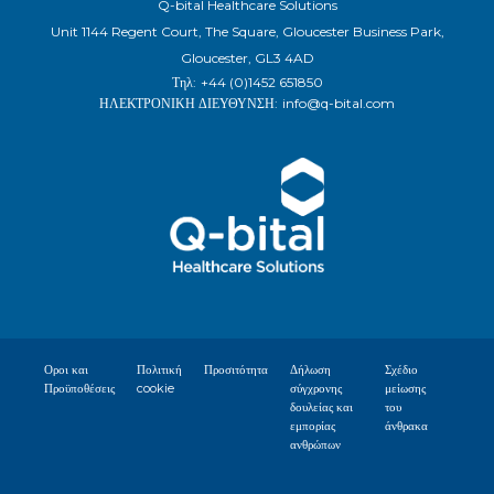
Q-bital Healthcare Solutions
Unit 1144 Regent Court, The Square, Gloucester Business Park,
Gloucester, GL3 4AD
Τηλ:
+44 (0)1452 651850
ΗΛΕΚΤΡΟΝΙΚΗ ΔΙΕΥΘΥΝΣΗ:
info@q-bital.com
Οροι και
Πολιτική
Προσιτότητα
Δήλωση
Σχέδιο
Προϋποθέσεις
cookie
σύγχρονης
μείωσης
δουλείας και
του
εμπορίας
άνθρακα
ανθρώπων