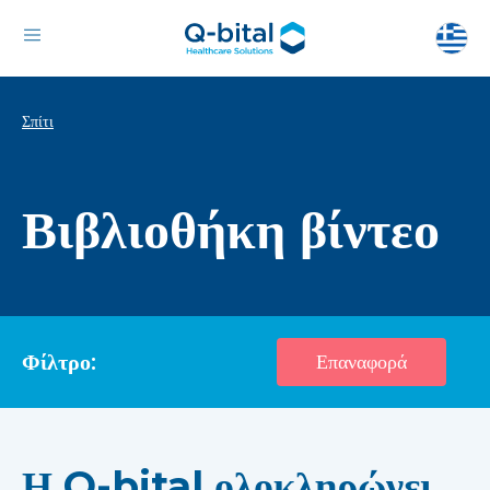
Σπίτι
Βιβλιοθήκη βίντεο
Φίλτρο:
Επαναφορά
Η Q-bital ολοκληρώνει