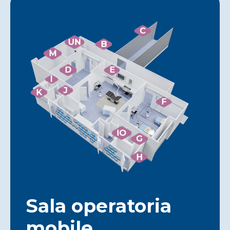
C
UN
B
M
D
E
l
J
K
F
IO
G
H
Sala operatoria
mobile