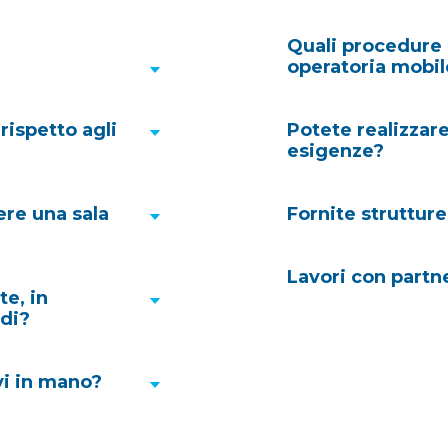
Quali procedure 
appalti
operatoria mobil
rispetto agli
Potete realizzare
Le nostre unità mobi
esigenze?
permette di poter ri
re una sala
Fornite strutture
Pagina del patrimon
are potrebbe
Lavori con partn
te, in
ndi?
no
www.vanguard
re i tempi di
vi in mano?
umentare la
1
ostruzione.
Ci sono
sioni di carbonio