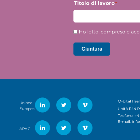
Titolo di lavoro
*
Riservatezza
Ho letto, compreso e accet
*
Giuntura
Q-bital Heal
Unione
Unità 1144 
Europea
Telefono:
+4
E-mail:
inf
APAC