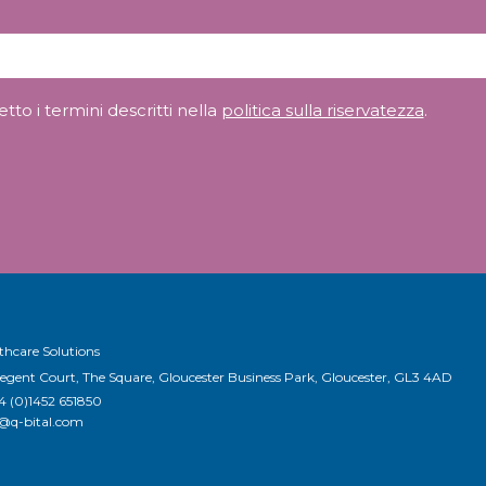
to i termini descritti nella
politica sulla riservatezza
.
thcare Solutions
Regent Court, The Square, Gloucester Business Park, Gloucester, GL3 4AD
4 (0)1452 651850
o@q-bital.com