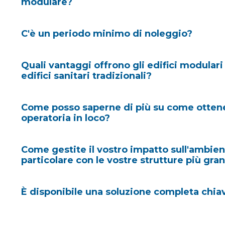
modulare?
C'è un periodo minimo di noleggio?
Quali vantaggi offrono gli edifici modulari 
edifici sanitari tradizionali?
Come posso saperne di più su come ottene
operatoria in loco?
Scopri quanto velocemente una struttura modul
arrivare presso la tua sede ospedaliera
.
Come gestite il vostro impatto sull'ambien
particolare con le vostre strutture più gra
soluzione chiavi in ma
La progettazione del modulo e l'MMC possono ridur
È disponibile una soluzione completa chia
costruzione fino al 45%, ridurre i costi del 16% e a
Mettiti in contatto
produttività del 30% durante tutto il processo di c
anche vantaggi ambientali, con rifiuti limitati e emis