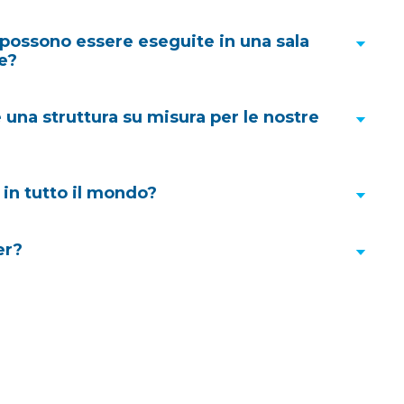
approccio agli
possono essere eseguite in una sala
e?
 una struttura su misura per le nostre
li
sono disponibili solo per il noleggio, questo ci
spondere a necessità urgenti.
 in tutto il mondo?
io
er?
opportunità di partenariato
healthcare.co.uk