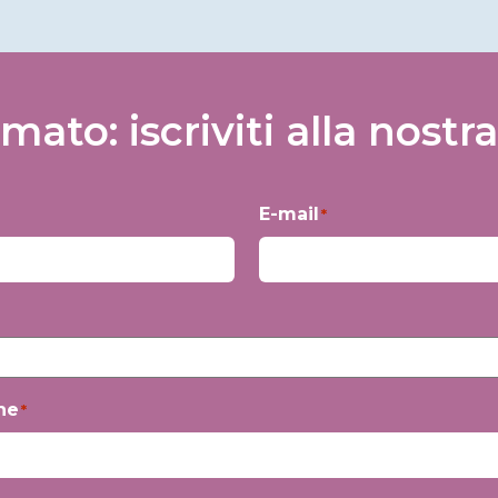
rmato: iscriviti alla nostra
E-mail
*
ne
*