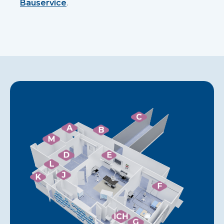
Bauservice
.
C
A
B
M
D
E
L
J
K
F
ICH
G