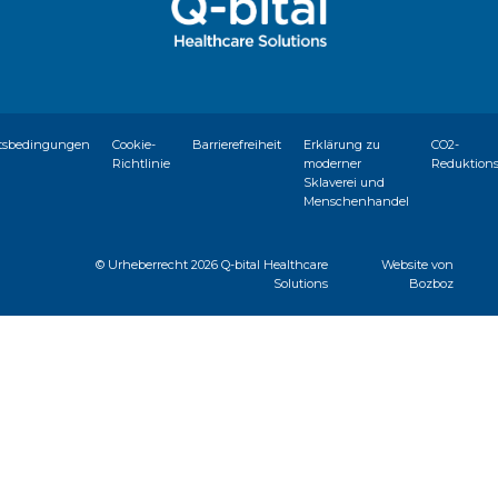
tsbedingungen
Cookie-
Barrierefreiheit
Erklärung zu
CO2-
Richtlinie
moderner
Reduktion
Sklaverei und
Menschenhandel
© Urheberrecht
2026 Q-bital Healthcare
Website von
Solutions
Bozboz