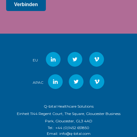
Verbinden
EU
APAC
Q-bital Healthcare Solutions
Einheit 1144 Regent Court, The Square, Gloucester Business
Park, Gloucester, GL3 4AD
Tel.:
+44 (0)1452 651850
Email:
info@q-bital.com