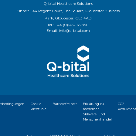
Q-bital Healthcare Solutions
Einheit 1144 Regent Court, The Square, Gloucester Business
Park, Gloucester, GL3 4AD
Tel.:
+44 (0)1452 651850
Email:
info@q-bital.com
tsbedingungen
Cookie-
Barrierefreiheit
Erklärung zu
CO2-
Richtlinie
moderner
Reduktion
Sklaverei und
Menschenhandel