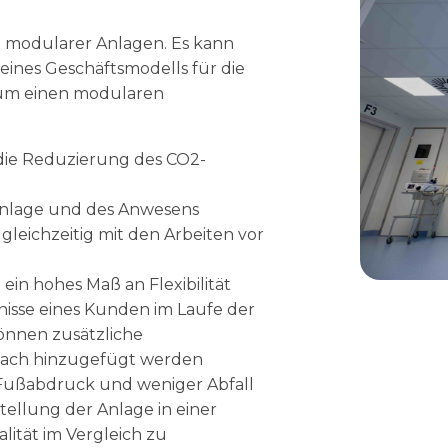
le modularer Anlagen. Es kann
 eines Geschäftsmodells für die
 um einen modularen
ie Reduzierung des CO2-
nlage und des Anwesens
gleichzeitig mit den Arbeiten vor
ein hohes Maß an Flexibilität
fnisse eines Kunden im Laufe der
önnen zusätzliche
fach hinzugefügt werden
2-Fußabdruck und weniger Abfall
tellung der Anlage in einer
ität im Vergleich zu