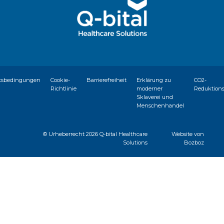
tsbedingungen
Cookie-
Barrierefreiheit
Erklärung zu
CO2-
Richtlinie
moderner
Reduktion
Sklaverei und
Menschenhandel
© Urheberrecht
2026 Q-bital Healthcare
Website von
Solutions
Bozboz