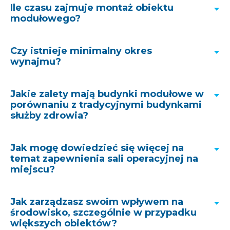
Ile czasu zajmuje montaż obiektu
modułowego?
Czy istnieje minimalny okres
wynajmu?
Jakie zalety mają budynki modułowe w
porównaniu z tradycyjnymi budynkami
służby zdrowia?
Jak mogę dowiedzieć się więcej na
temat zapewnienia sali operacyjnej na
miejscu?
Jak zarządzasz swoim wpływem na
Dowiedz się, jak szybko obiekt modułowy może
środowisko, szczególnie w przypadku
dotrzeć do Twojego szpitala
.
większych obiektów?