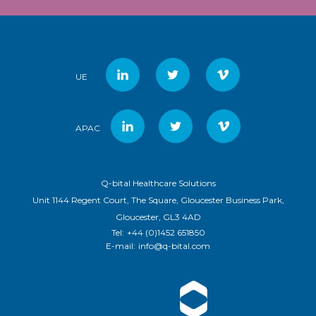
UE
APAC
Q-bital Healthcare Solutions
Unit 1144 Regent Court, The Square, Gloucester Business Park,
Gloucester, GL3 4AD
Tel:
+44 (0)1452 651850
E-mail:
info@q-bital.com