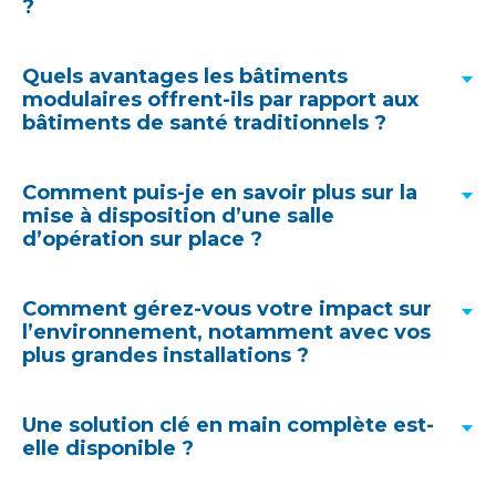
?
Quels avantages les bâtiments
modulaires offrent-ils par rapport aux
bâtiments de santé traditionnels ?
Comment puis-je en savoir plus sur la
mise à disposition d’une salle
d’opération sur place ?
Comment gérez-vous votre impact sur
Découvrez à quelle vitesse une installation
l’environnement, notamment avec vos
modulaire pourrait arriver sur votre site hospitalier
.
plus grandes installations ?
La conception des modules et MMC peuvent
Une solution clé en main complète est-
solution clé en main
réduire les délais de construction jusqu'à 45%,
elle disponible ?
réduire les coûts de 16% et augmenter la
productivité de 30% tout au long du processus de