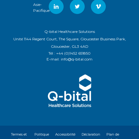
Asie-
Pacifique
Q-bital Healthcare Solutions
Unité 1144 Regent Court, The Square, Gloucester Business Park,
Gloucester, GL3 4AD
Tél :
+44 (0)1452 651850
E-mail:
info@q-bital.com
Termes et
Politique
Accessibilité
Déclaration
Plan de