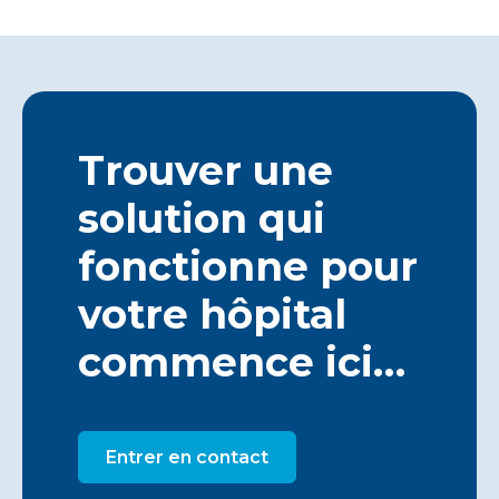
projets tels que la capture directe de l'air, le
stockage en profondeur de la biohuile, le varech
océanique et la plantation d'arbres réparatrice.
www.vanguardhealthcare.co.uk
Tous sont vérifiés de manière indépendante pour
garantir leur intégrité.
Trouver une
solution qui
fonctionne pour
votre hôpital
commence ici…
Entrer en contact