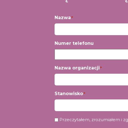
Nazwa
*
Imię
Numer telefonu
Nazwa organizacji
*
Stanowisko
*
Prywatność
Przeczytałem, zrozumiałem i z
*