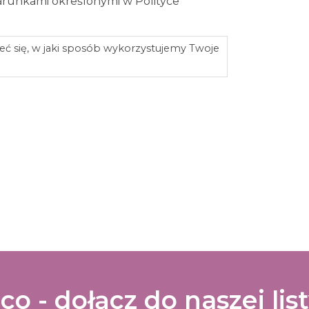
arunkami określonymi w Polityce
eć się, w jaki sposób wykorzystujemy Twoje
co - dołącz do naszej lis