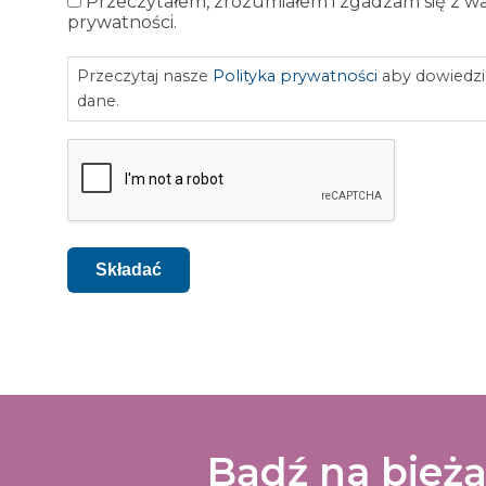
Przeczytałem, zrozumiałem i zgadzam się z w
Polityka
prywatności.
prywatności
Przeczytaj nasze
Polityka prywatności
aby dowiedzi
dane.
CAPTCHA
Składać
Bądź na bieżą