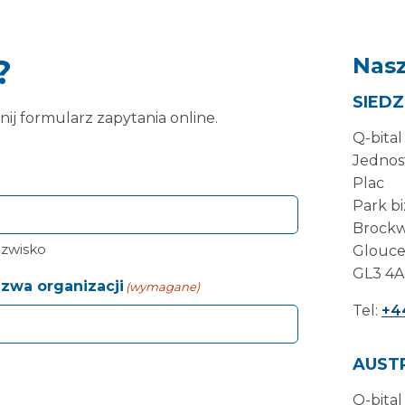
?
Nasz
SIEDZ
ij formularz zapytania online.
Q-bital
Jednos
Plac
Park b
Brockw
zwisko
Glouce
GL3 4
zwa organizacji
(wymagane)
Tel:
+4
AUST
Q-bital