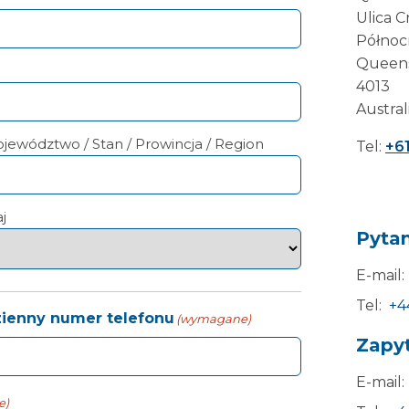
Ulica C
Północ
Queen
4013
Austral
jewództwo / Stan / Prowincja / Region
Tel:
+61
aj
Pytan
E-mail:
Tel:
+4
ienny numer telefonu
(wymagane)
Zapy
E-mail:
e)