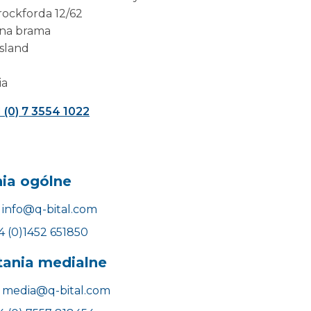
rockforda 12/62
na brama
sland
ia
 (0) 7 3554 1022
ia ogólne
info@q-bital.com
4 (0)1452 651850
tania medialne
media@q-bital.com