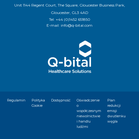
Unit 1144 Regent Court, The Square, Gloucester Business Park,
Gloucester, GL3 4AD
Tel:
+44 (0)1452 651850
E-mail:
info@q-bital.com
Regulamin
Polityka
Dostępność
Oświadczenie
Plan
Cookie
o
redukcji
współczesnym
emisji
niewolnictwie
dwutlenku
i handlu
węgla
ludźmi