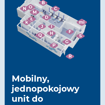
B
O
N
C
M
D
Ł
k
mi
J
I
F
H
Q
S
G
P
R
Mobilny,
jednopokojowy
unit do