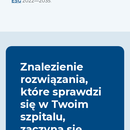
ESG
2022—2035.
Znalezienie
rozwiązania,
które sprawdzi
się w Twoim
szpitalu,
zaczyna się