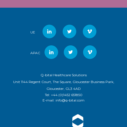
UE
APAC
Q-bital Healthcare Solutions
Unit 1144 Regent Court, The Square, Gloucester Business Park,
Gloucester, GL3 4AD
Tel:
+44 (0)1452 651850
E-mail:
info@q-bital.com