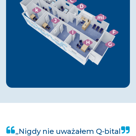
C
D
k
mi
J
I
F
H
G
„Nigdy nie uważałem Q-bital