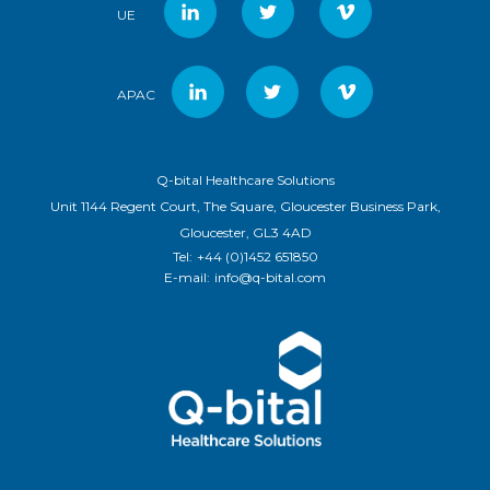
UE
APAC
Q-bital Healthcare Solutions
Unit 1144 Regent Court, The Square, Gloucester Business Park,
Gloucester, GL3 4AD
Tel:
+44 (0)1452 651850
E-mail:
info@q-bital.com