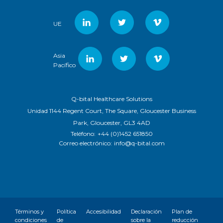
UE
Asia
Pacífico
Q-bital Healthcare Solutions
Unidad 1144 Regent Court, The Square, Gloucester Business
Park, Gloucester, GL3 4AD
Teléfono:
+44 (0)1452 651850
Correo electrónico:
info@q-bital.com
Términos y
Política
Accesibilidad
Declaración
Plan de
condiciones
de
sobre la
reducción