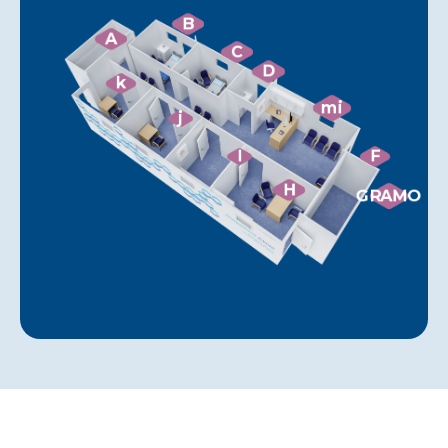
B
A
C
D
k
mi
j
I
F
H
GRAMO