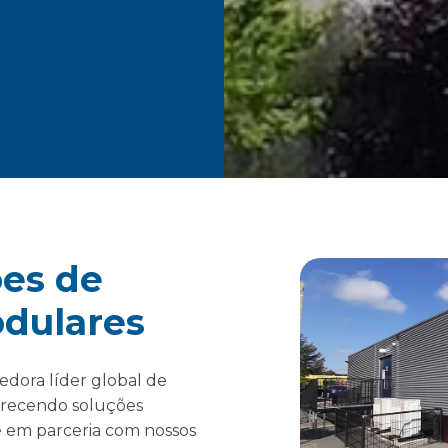
es de
dulares
edora líder global de
oferecendo soluções
e em parceria com nossos