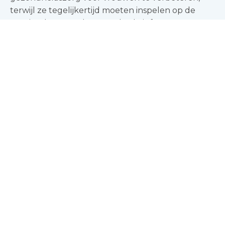
terwijl ze tegelijkertijd moeten inspelen op de
groeiende vraag, de verouderde infrastructuur en
de veranderende verwachtingen van patiënten.
Lees verder