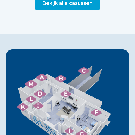
Bekijk alle casussen
C
A
B
M
D
E
L
J
K
F
I
G