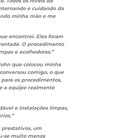
e. Todos os níveis da
internando e cuidando da
rando minha mão e me
ue encontrei. Eles foram
 vontade. O procedimento
limpas e acolhedoras.”
O John que colocou minha
 conversou comigo, o que
r para os procedimentos,
 e a equipe realmente
vel e instalações limpas,
rios.”
 prestativos, um
u-se muito menos