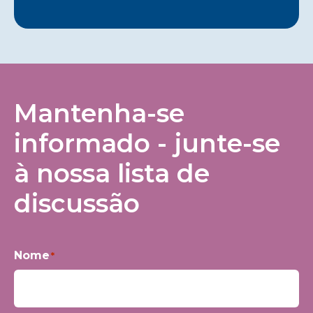
Mantenha-se
informado - junte-se
à nossa lista de
discussão
Nome
*