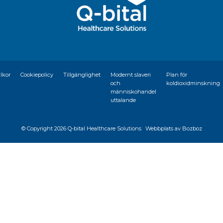
llkor
Cookiepolicy
Tillgänglighet
Modernt slaveri
Plan för
och
koldioxidminskning
människohandel
uttalande
© Copyright
2026 Q-bital Healthcare Solutions
Webbplats av Bozboz