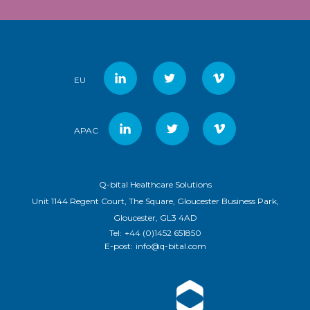
EU
APAC
Q-bital Healthcare Solutions
Unit 1144 Regent Court, The Square, Gloucester Business Park,
Gloucester, GL3 4AD
Tel:
+44 (0)1452 651850
E-post:
info@q-bital.com