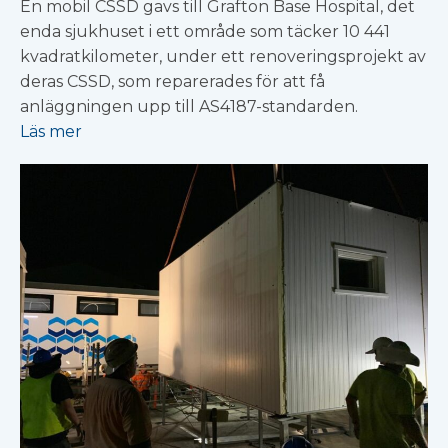
En mobil CSSD gavs till Grafton Base Hospital, det
enda sjukhuset i ett område som täcker 10 441
kvadratkilometer, under ett renoveringsprojekt av
deras CSSD, som reparerades för att få
anläggningen upp till AS4187-standarden.
Läs mer