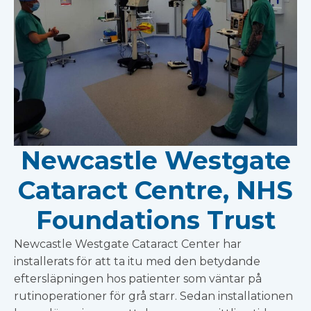
Newcastle Westgate
Cataract Centre, NHS
Foundations Trust
Newcastle Westgate Cataract Center har
installerats för att ta itu med den betydande
eftersläpningen hos patienter som väntar på
rutinoperationer för grå starr. Sedan installationen