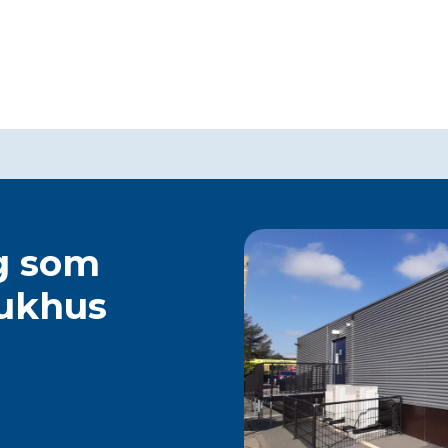
ng som
jukhus