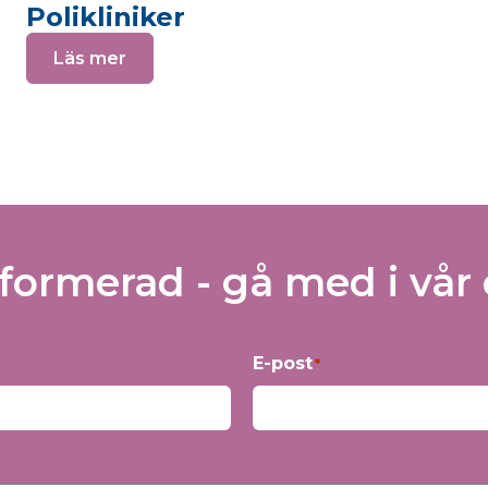
Polikliniker
Läs mer
nformerad - gå med i vår 
E-post
*