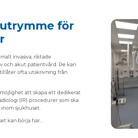
 utrymme för
r
malt invasiva, riktade
tiv och akut patientvård. De kan
tillåter ofta utskrivning från
öjlighet att skapa ett dedikerat
adiologi (IR) procedurer som ska
ar inom sjukhuset.
t kan börja här...