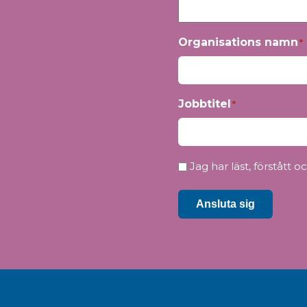
Organisations namn
*
Jobbtitel
*
Integritet
Jag har läst, förstått 
*
Ansluta sig