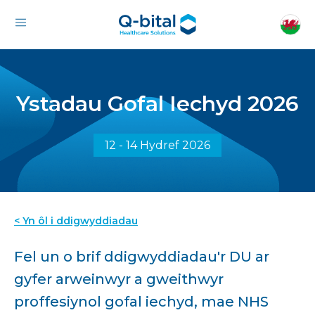
Ystadau Gofal Iechyd 2026
12 - 14 Hydref 2026
< Yn ôl i ddigwyddiadau
Fel un o brif ddigwyddiadau'r DU ar
gyfer arweinwyr a gweithwyr
proffesiynol gofal iechyd, mae NHS