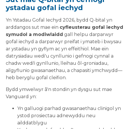
ystadau gofal iechyd
Yn Ystadau Gofal Iechyd 2026, bydd Q-bital yn
arddangos sut mae ein
cyfleusterau gofal iechyd
symudol a modiwlaidd
gall helpu darparwyr
gofal iechyd a darparwyr preifat i ymateb i bwysau
ar ystadau yn gyflym ac yn effeithiol. Mae ein
datrysiadau wedi'u cynllunio i gefnogi cynnal a
chadw wedi'i gynllunio, lleihau ôl-groniadau,
ailgyflunio gwasanaethau, a chapasiti ymchwydd—
heb beryglu gofal cleifion.
Bydd ymwelwyr â'n stondin yn dysgu sut mae
Vanguard yn:
Yn galluogi parhad gwasanaethau clinigol yn
ystod prosiectau adnewyddu neu
ailddatblygu