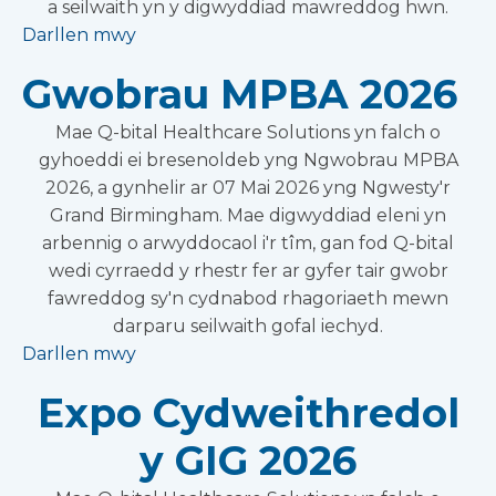
a seilwaith yn y digwyddiad mawreddog hwn.
Darllen mwy
Gwobrau MPBA 2026
Mae Q-bital Healthcare Solutions yn falch o
gyhoeddi ei bresenoldeb yng Ngwobrau MPBA
2026, a gynhelir ar 07 Mai 2026 yng Ngwesty'r
Grand Birmingham. Mae digwyddiad eleni yn
arbennig o arwyddocaol i'r tîm, gan fod Q-bital
wedi cyrraedd y rhestr fer ar gyfer tair gwobr
fawreddog sy'n cydnabod rhagoriaeth mewn
darparu seilwaith gofal iechyd.
Darllen mwy
Expo Cydweithredol
y GIG 2026