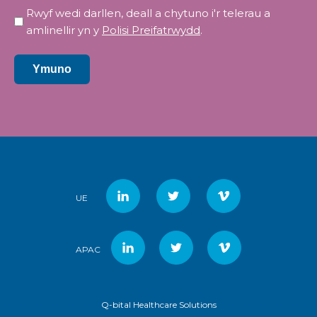
Preifatrwydd
Rwyf wedi darllen, deall a chytuno i'r telerau a
*
amlinellir yn y
Polisi Preifatrwydd
.
Ymuno
UE
APAC
Q-bital Healthcare Solutions