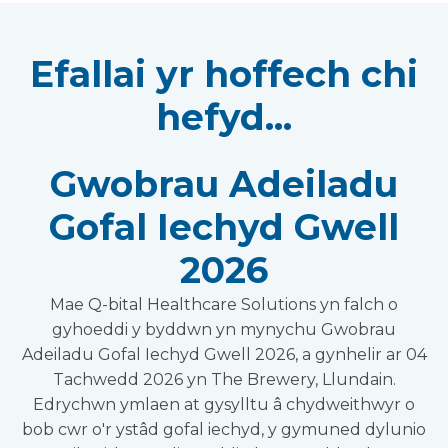
Efallai yr hoffech chi
hefyd...
Gwobrau Adeiladu
Gofal Iechyd Gwell
2026
Mae Q-bital Healthcare Solutions yn falch o
gyhoeddi y byddwn yn mynychu Gwobrau
Adeiladu Gofal Iechyd Gwell 2026, a gynhelir ar 04
Tachwedd 2026 yn The Brewery, Llundain.
Edrychwn ymlaen at gysylltu â chydweithwyr o
bob cwr o'r ystâd gofal iechyd, y gymuned dylunio