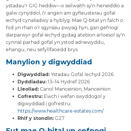
ystadau'r GIG heddiw—o seilwaith sy'n heneiddio a
galw cynyddol, i'r angen am gyfleusterau gofal
iechyd cynaliadwy a hyblyg. Mae Q-bital yn falch o
fod yn rhan o'r sgyrsiau pwysig hyn, gan gefnogi
darparwyr gofal iechyd gydag atebion arloesol sy'n
cynnal parhad gofal yn ystod adnewyddu,
ehangu, neu sefyllfaoedd brys.
Manylion y digwyddiad
Digwyddiad:
Ystadau Gofal Iechyd 2026
Dyddiadau:
13–14 Hydref 2026
Lleoliad:
Canol Manceinion, Manceinion
Cofrestru:
Ewch i wefan swyddogol y
digwyddiad i gofrestru:
https://www.healthcare-estates.com/
Rhif y stondin:
G27
Sut mae Q-bital yn cefnogi