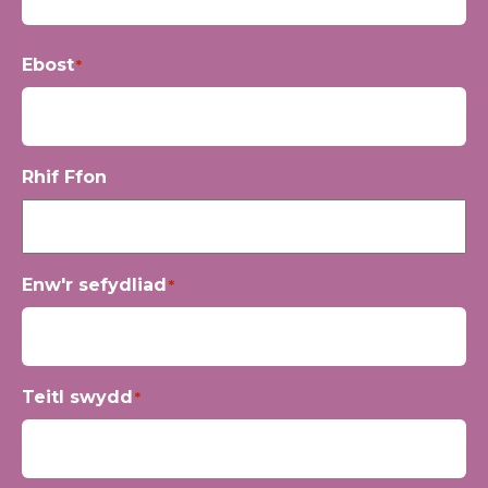
Yn
Ebost
*
gyntaf
Rhif Ffon
Enw'r sefydliad
*
Teitl swydd
*