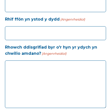
Rhif ffôn yn ystod y dydd
(Angenrheidiol)
Rhowch ddisgrifiad byr o'r hyn yr ydych yn
chwilio amdano?
(Angenrheidiol)