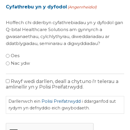
Cyfathrebu yn y dyfodol
(Angenrheidiol)
Hoffech chi dderbyn cyfathrebiadau yn y dyfodol gan
Q-bital Healthcare Solutions am gynnyrch a
gwasanaethau, cylchlythyrau, diweddariadau ar
ddatblygiadau, seminarau a digwyddiadau?
Oes
Nac ydw
Rwyf wedi darllen, deall a chytuno i'r telerau a
Polisi
amlinellir yn y Polisi Preifatrwydd.
Preifatrwydd
Darllenwch ein
Polisi Preifatrwydd
i ddarganfod sut
rydym yn defnyddio eich gwybodaeth.
CAPTCHA