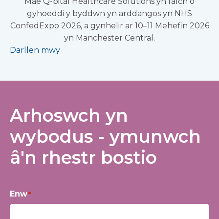
Mae Q-bital Healthcare Solutions yn falch o
gyhoeddi y byddwn yn arddangos yn NHS
ConfedExpo 2026, a gynhelir ar 10–11 Mehefin 2026
yn Manchester Central.
Darllen mwy
Arhoswch yn
wybodus - ymunwch
â'n rhestr bostio
Enw
*