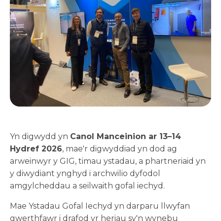
Yn digwydd yn
Canol Manceinion ar 13–14
Hydref 2026
, mae'r digwyddiad yn dod ag
arweinwyr y GIG, timau ystadau, a phartneriaid yn
y diwydiant ynghyd i archwilio dyfodol
amgylcheddau a seilwaith gofal iechyd.
Mae Ystadau Gofal Iechyd yn darparu llwyfan
gwerthfawr i drafod yr heriau sy'n wynebu