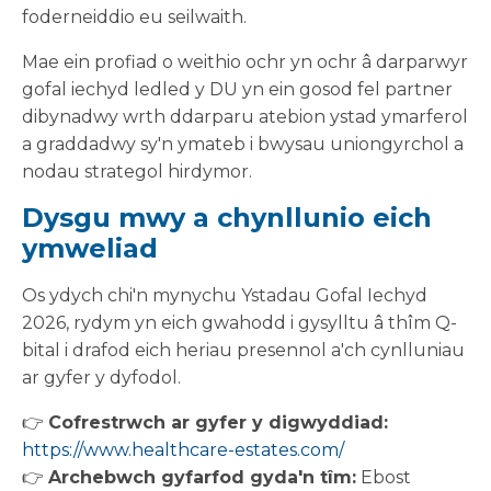
foderneiddio eu seilwaith.
Mae ein profiad o weithio ochr yn ochr â darparwyr
gofal iechyd ledled y DU yn ein gosod fel partner
dibynadwy wrth ddarparu atebion ystad ymarferol
a graddadwy sy'n ymateb i bwysau uniongyrchol a
nodau strategol hirdymor.
Dysgu mwy a chynllunio eich
ymweliad
Os ydych chi'n mynychu Ystadau Gofal Iechyd
2026, rydym yn eich gwahodd i gysylltu â thîm Q-
bital i drafod eich heriau presennol a'ch cynlluniau
ar gyfer y dyfodol.
👉
Cofrestrwch ar gyfer y digwyddiad:
https://www.healthcare-estates.com/
👉
Archebwch gyfarfod gyda'n tîm:
Ebost