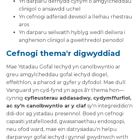
Yn darparu defnydd cyflym o amgylcheddau
clinigol o ansawdd uchel
Yn cefnogi adferiad dewisol a lleihau rhestrau
aros
Yn darparu seilwaith hyblyg wedi'i deilwra i
anghenion clinigol a gweithredol penodol
Cefnogi thema'r digwyddiad
Mae Ystadau Gofal Iechyd yn canolbwyntio ar
greu amgylcheddau gofal iechyd diogel,
effeithlon, a pharod ar gyfer y dyfodol. Mae dull
Vanguard yn cyd-fynd yn agos â'r thema hon—
cynnig
cyfleusterau addasadwy, cydymffurfiol,
ac sy'n canolbwyntio ar y claf
sy'n integreiddio'n
ddi-dor ag ystadau presennol. Boed yn cefnogi
capasiti ystafelloedd, gwasanaethau endosgopi,
neu ofod ward, mae ein datrysiadau'n helpu
darparwyr gofal iechyd i gynnal gwydnwch wrth