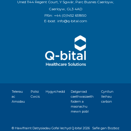
Uned 1144 Regent Court, Y Sgwâr, Parc Busnes Caerloyw,
Caerloyw, GL3 4AD
Ffôn:
+44 (0)1452 651850
E-bost:
info@q-bital.com
Telerau
Polisi
Hygyrchedd
Datganiad
Cynllun
ac
Cwcis
caethwasiaeth
lleihau
Amodau
fodern a
carbon
masnachu
mewn pobl
© Hawlfraint
Datrysiadau Gofal Iechyd Q-bital 2026
Safle gan Bozboz