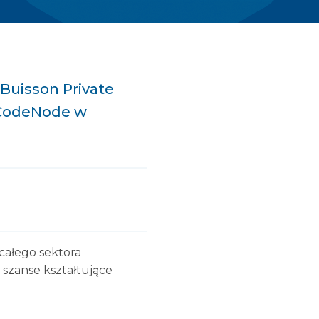
gBuisson Private
w CodeNode w
całego sektora
 szanse kształtujące