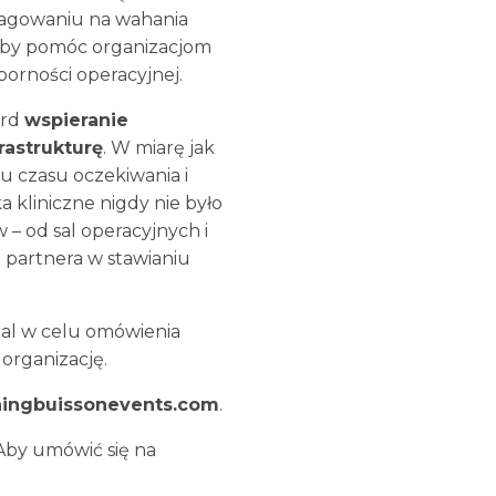
reagowaniu na wahania
 aby pomóc organizacjom
porności operacyjnej.
ard
wspieranie
astrukturę
. W miarę jak
u czasu oczekiwania i
 kliniczne nigdy nie było
– od sal operacyjnych i
 partnera w stawianiu
tal w celu omówienia
organizację.
aingbuissonevents.com
.
by umówić się na