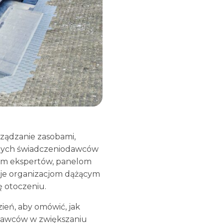
ządzanie zasobami,
eżnych świadczeniodawców
łem ekspertów, panelom
cje organizacjom dążącym
ę otoczeniu.
ień, aby omówić, jak
stawców w zwiększaniu