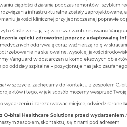
aniu ciągłości działania podczas remontów i szybkim 
 rozwiązania infrastrukturalne zostały zaprojektowane,
maniu jakości klinicznej przy jednoczesnej poprawie od
ytu ściśle wpisują się w obszar zainteresowania Vangu
zenia opieki zdrowotnej poprzez adaptowalną infr
medycznych odgrywają coraz ważniejszą rolę w skracani
otrzebowanie na skalowalne, wysokiej jakości środowiska
irmy Vanguard w dostarczaniu kompleksowych obiektów 
o oddziały szpitalne – pozycjonuje nas jako zaufanego
dział w szczycie, zachęcamy do kontaktu z zespołem Q-bi
 projektów i tego, w jaki sposób możemy wesprzeć Twoją 
j o wydarzeniu i zarezerwować miejsce, odwiedź stronę
l
z Q-bital Healthcare Solutions przed wydarzeniem
A
szym zespołem, skontaktuj się z nami pod adresem