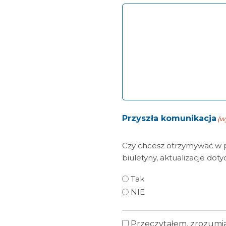
Przyszła komunikacja
(w
Czy chcesz otrzymywać w pr
biuletyny, aktualizacje dot
Tak
NIE
Przeczytałem, zrozumia
Polityka