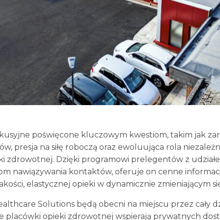
kusyjne poświęcone kluczowym kwestiom, takim jak zar
w, presja na siłę roboczą oraz ewoluująca rola niezal
ki zdrowotnej. Dzięki programowi prelegentów z udzia
iom nawiązywania kontaktów, oferuje on cenne informa
akości, elastycznej opieki w dynamicznie zmieniającym si
ealthcare Solutions będą obecni na miejscu przez cały dz
e placówki opieki zdrowotnej wspierają prywatnych do