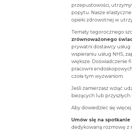
przepustowości, utrzymyw
popytu. Nasze elastyczne
opieki zdrowotnej w utrzy
Tematy tegorocznego szcz
zrównoważonego świadc
prywatni dostawcy usług 
wspieraniu usług NHS, zap
większe. Doświadczenie f
pracowni endoskopowych p
czoła tym wyzwaniom.
Jeśli zamierzasz wziąć u
bieżących lub przyszłych
Aby dowiedzieć się więce
Umów się na spotkanie 
dedykowaną rozmowę z na