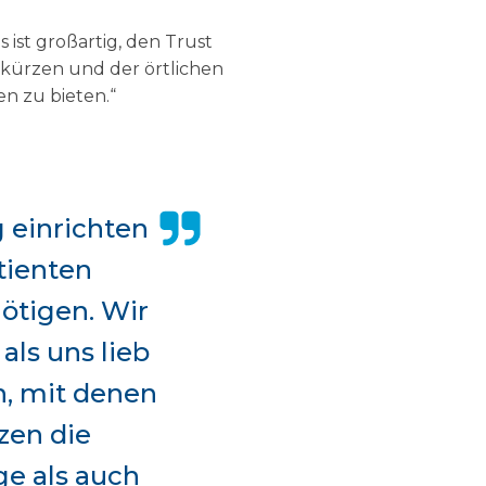
 ist großartig, den Trust
rkürzen und der örtlichen
n zu bieten.“
g einrichten
tienten
nötigen. Wir
als uns lieb
n, mit denen
zen die
ge als auch