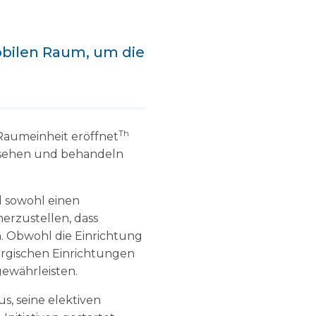
obilen Raum, um die
Th
 Raumeinheit eröffnet
us sehen und behandeln
d sowohl einen
erzustellen, dass
 Obwohl die Einrichtung
rurgischen Einrichtungen
gewährleisten.
s, seine elektiven