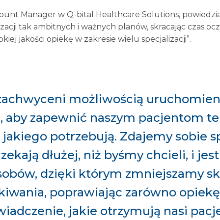
unt Manager w Q-bital Healthcare Solutions, powiedział
acji tak ambitnych i ważnych planów, skracając czas ocz
iej jakości opiekę w zakresie wielu specjalizacji”.
zachwyceni możliwością uruchomieni
, aby zapewnić naszym pacjentom 
, jakiego potrzebują. Zdajemy sobie s
zekają dłużej, niż byśmy chcieli, i jest
sobów, dzięki którym zmniejszamy sk
kiwania, poprawiając zarówno opiekę, 
iadczenie, jakie otrzymują nasi pacj