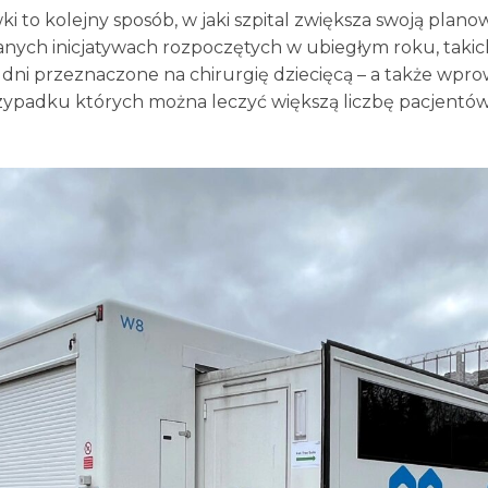
 to kolejny sposób, w jaki szpital zwiększa swoją plan
anych inicjatywach rozpoczętych w ubiegłym roku, takich
e dni przeznaczone na chirurgię dziecięcą – a także wp
przypadku których można leczyć większą liczbę pacjentów