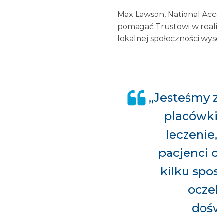
Max Lawson, National Acco
pomagać Trustowi w realiz
lokalnej społeczności wysok
„Jesteśmy 
placówki
leczenie
pacjenci c
kilku spo
ocze
dośw