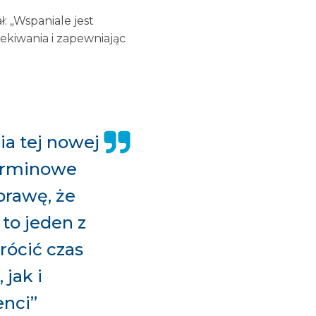
: „Wspaniale jest
ekiwania i zapewniając
a tej nowej
terminowe
prawę, że
 to jeden z
rócić czas
jak i
enci”