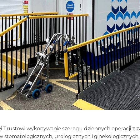
i Trustowi wykonywanie szeregu dziennych operacji z zak
w stomatologicznych, urologicznych i ginekologicznych.