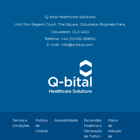
Q-bital Healthcare Solutions
Unit 1144 Regent Court, The Square, Gloucester Business Park,
Gloucester, GL3 4AD
Telefone:
+44 (0)1452 651850
E-mail:
info@q-bital.com
Termos e
Política
Acessibilidade
Escravidão
Plano
Condições
de
Moderna e
de
Cookies
Declaração
redução
de Tráfico
de