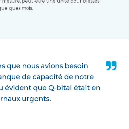
ur mesure, peut-être une unité pour blessés
 quelques mois.
ns que nous avions besoin
manque de capacité de notre
 évident que Q-bital était en
rnaux urgents.