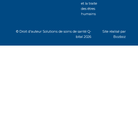
et la traite
des êtres
humains
© Droit d'auteur
Solutions de soins de santé Q-
Site réalisé par
bital 2026
Bozboz