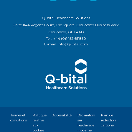
Q-bital Healthcare Solutions
Unité 1144 Regent Court, The Square, Gloucester Business Park,
Gloucester, GL3 4AD
Tél :
+44 (0)1452 651850
E-mail:
info@q-bital.com
Termes et
Politique
Accessibilité
Déclaration
Plan de
conditions
relative
sur
réduction
aux
l'esclavage
carbone
cookies
moderne