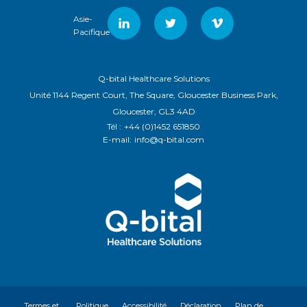
Asie-
Pacifique
Q-bital Healthcare Solutions
Unité 1144 Regent Court, The Square, Gloucester Business Park,
Gloucester, GL3 4AD
Tél :
+44 (0)1452 651850
E-mail:
info@q-bital.com
Termes et
Politique
Accessibilité
Déclaration
Plan de