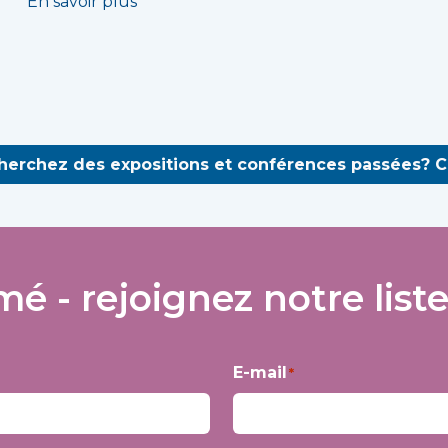
En savoir plus
herchez des expositions et conférences passées? Cl
mé - rejoignez notre liste
E-mail
*