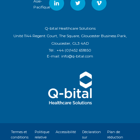
Asie-
Pacifique
Q-bital Healthcare Solutions
Unité 1144 Regent Court, The Square, Gloucester Business Park,
Gloucester, GL3 4AD
Tél :
+44 (0)1452 651850
E-mail:
info@q-bital.com
Termes et
Politique
Accessibilité
Déclaration
Plan de
conditions
relative
sur
réduction