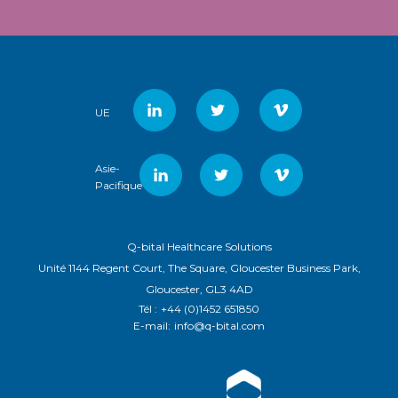
UE
Asie-
Pacifique
Q-bital Healthcare Solutions
Unité 1144 Regent Court, The Square, Gloucester Business Park,
Gloucester, GL3 4AD
Tél :
+44 (0)1452 651850
E-mail:
info@q-bital.com