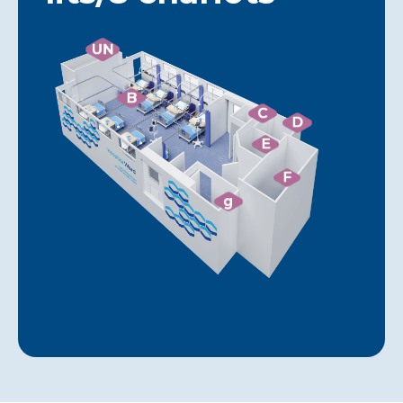
UN
B
C
D
E
F
g