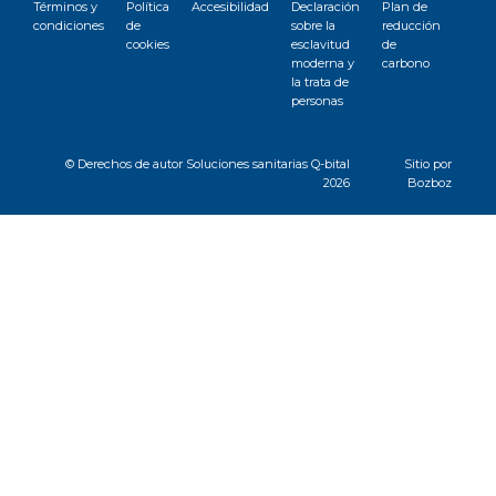
Términos y
Política
Accesibilidad
Declaración
Plan de
condiciones
de
sobre la
reducción
cookies
esclavitud
de
moderna y
carbono
la trata de
personas
© Derechos de autor
Soluciones sanitarias Q-bital
Sitio por
2026
Bozboz