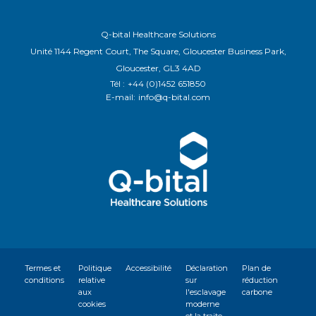
Q-bital Healthcare Solutions
Unité 1144 Regent Court, The Square, Gloucester Business Park,
Gloucester, GL3 4AD
Tél :
+44 (0)1452 651850
E-mail:
info@q-bital.com
Termes et
Politique
Accessibilité
Déclaration
Plan de
conditions
relative
sur
réduction
aux
l'esclavage
carbone
cookies
moderne
et la traite