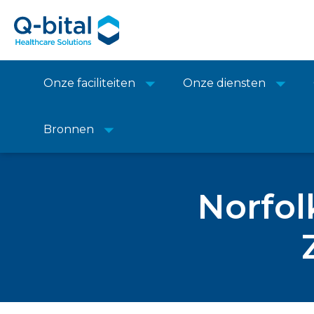
Onze faciliteiten
Onze diensten
Bronnen
Thuis
Casestudy's
>
Norfol