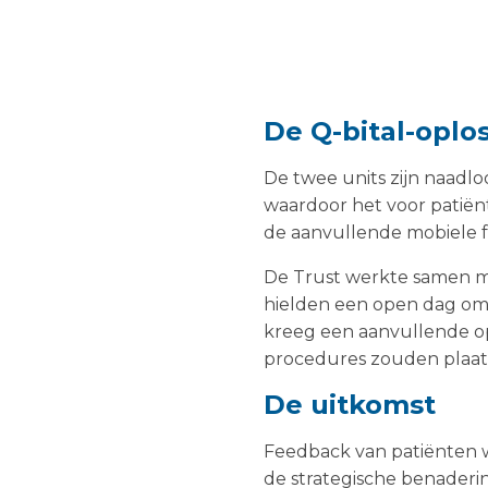
De Q-bital-oplo
De twee units zijn naadl
waardoor het voor patiën
de aanvullende mobiele fa
De Trust werkte samen met
hielden een open dag om d
kreeg een aanvullende op
procedures zouden plaat
De uitkomst
Feedback van patiënten wa
de strategische benaderin