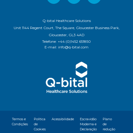
Q-bital Healthcare Solutions
Unit 1144 Regent Court, The Square, Gloucester Business Park,
Gloucester, GL3 4AD
Telefone:
+44 (0)1452 651850
E-mail:
info@q-bital.com
Termos e
Política
Acessibilidade
Escravidão
Plano
Condições
de
Moderna e
de
Cookies
Declaração
redução